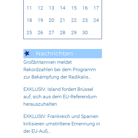
11
12
13
14
15
16
17
18
19
20
21
22
23
24
25
26
27
28
29
30
Nachrichten
Großbritannien meldet
Rekordzahlen bei dem Programm
zur Bekämpfung der Radikalis…
EXKLUSIV: Island fordert Brüssel
auf, sich aus dem EU-Referendum
herauszuhalten
EXKLUSIV: Frankreich und Spanien
kritisieren umstrittene Ernennung in
der EU-Auß…