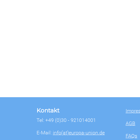
Kontakt
Impre
Tel: +49 (0)30 - 921014001
AGB
E-Mail:
info(at)europa-union.de
FAQs