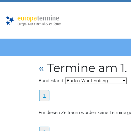
Zur
Zum
Hauptnavigation
Hauptbereich
«
Termine am 1
Bundesland:
1
Für diesen Zeitraum wurden keine Termine 