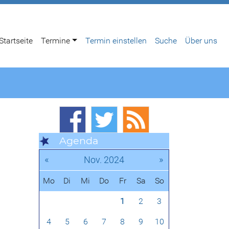
Startseite
Termine
Termin einstellen
Suche
Über uns
Agenda
«
»
Nov. 2024
Mo
Di
Mi
Do
Fr
Sa
So
1
2
3
4
5
6
7
8
9
10