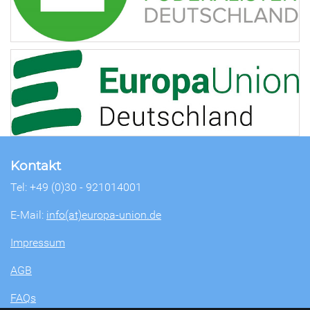
Kontakt
Tel: +49 (0)30 - 921014001
E-Mail:
info(at)europa-union.de
Impressum
AGB
FAQs