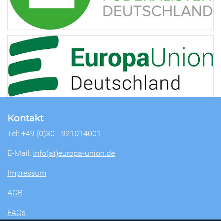
Kontakt
Tel: +49 (0)30 - 921014001
E-Mail:
info(at)europa-union.de
Impressum
AGB
FAQs