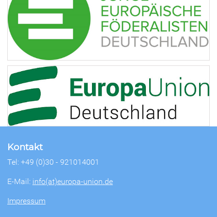
Kontakt
Tel: +49 (0)30 - 921014001
E-Mail:
info(at)europa-union.de
Impressum