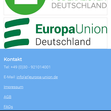
Kontakt
Tel: +49 (0)30 - 921014001
E-Mail:
info(at)europa-union.de
Impressum
AGB
FAQs