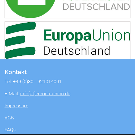
Kontakt
Tel: +49 (0)30 - 921014001
E-Mail:
info(at)europa-union.de
Impressum
AGB
FAQs