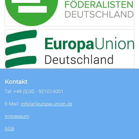
Kontakt
Tel: +49 (0)30 - 921014001
E-Mail:
info(at)europa-union.de
Impressum
AGB