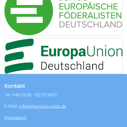
Kontakt
Tel: +49 (0)30 - 921014001
E-Mail:
info(at)europa-union.de
Impressum