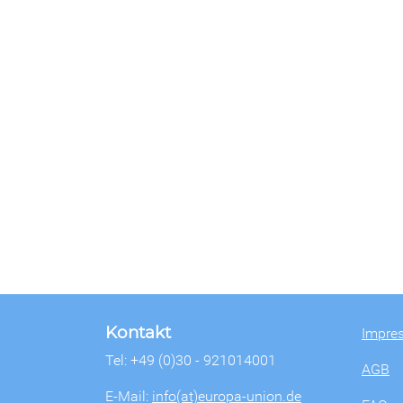
Kontakt
Impre
Tel: +49 (0)30 - 921014001
AGB
E-Mail:
info(at)europa-union.de