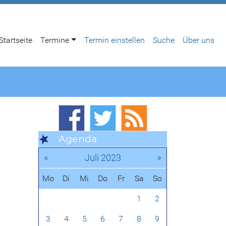
Startseite
Termine
Termin einstellen
Suche
Über uns
Agenda
«
»
Juli 2023
Mo
Di
Mi
Do
Fr
Sa
So
1
2
3
4
5
6
7
8
9