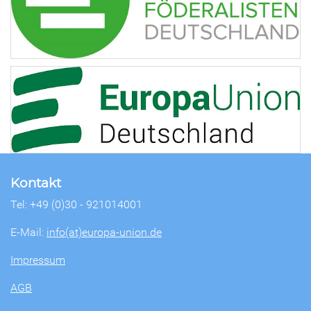
Kontakt
Tel: +49 (0)30 - 921014001
E-Mail:
info(at)europa-union.de
Impressum
AGB