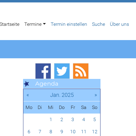
Startseite
Termine
Termin einstellen
Suche
Über uns
Agenda
«
»
Jan. 2025
Mo
Di
Mi
Do
Fr
Sa
So
1
2
3
4
5
6
7
8
9
10
11
12