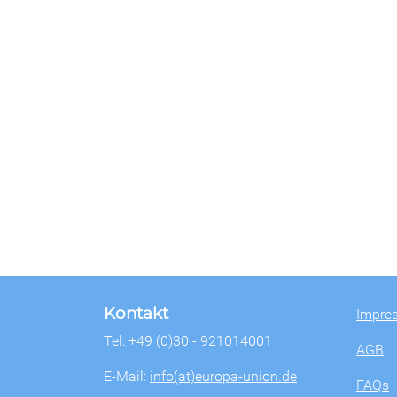
Kontakt
Impre
Tel: +49 (0)30 - 921014001
AGB
E-Mail:
info(at)europa-union.de
FAQs