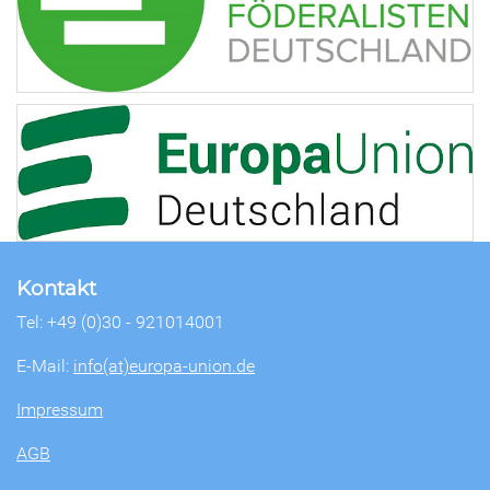
Kontakt
Tel: +49 (0)30 - 921014001
E-Mail:
info(at)europa-union.de
Impressum
AGB