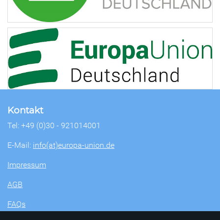
Kontakt
Tel: +49 (0)30 - 921014001
E-Mail:
info(at)europa-union.de
Impressum
AGB
FAQs