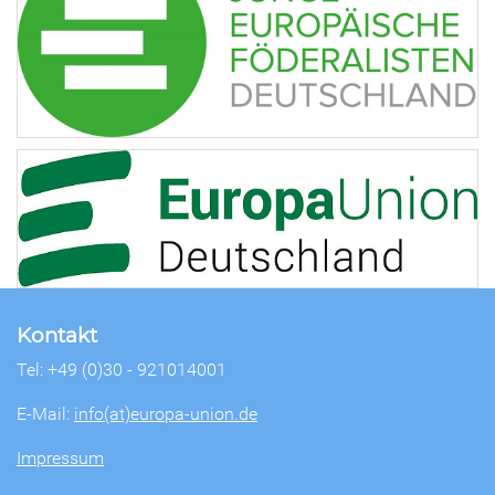
Kontakt
Tel: +49 (0)30 - 921014001
E-Mail:
info(at)europa-union.de
Impressum