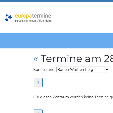
Zur
Zum
Hauptnavigation
Hauptbereich
«
Termine am 2
Bundesland:
1
Für diesen Zeitraum wurden keine Termine 