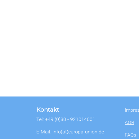
Kontakt
Impre
Tel: +49 (0)30 - 921014001
AGB
E-Mail:
info(at)europa-union.de
FAQs