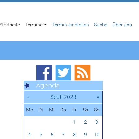
Startseite
Termine
Termin einstellen
Suche
Über uns
Agenda
«
»
Sept. 2023
Mo
Di
Mi
Do
Fr
Sa
So
1
2
3
4
5
6
7
8
9
10