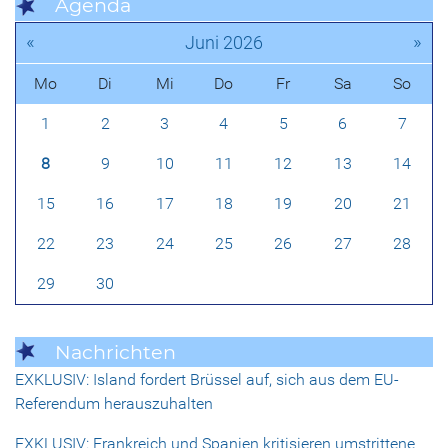
Agenda
«
»
Juni 2026
Mo
Di
Mi
Do
Fr
Sa
So
1
2
3
4
5
6
7
8
9
10
11
12
13
14
15
16
17
18
19
20
21
22
23
24
25
26
27
28
29
30
Nachrichten
EXKLUSIV: Island fordert Brüssel auf, sich aus dem EU-
Referendum herauszuhalten
EXKLUSIV: Frankreich und Spanien kritisieren umstrittene