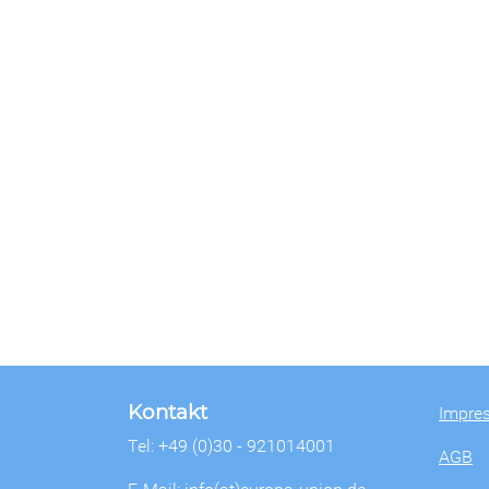
Kontakt
Impre
Tel: +49 (0)30 - 921014001
AGB