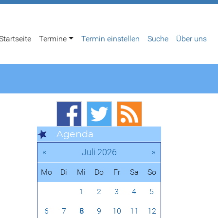
Startseite
Termine
Termin einstellen
Suche
Über uns
Agenda
«
»
Juli 2026
Mo
Di
Mi
Do
Fr
Sa
So
1
2
3
4
5
6
7
8
9
10
11
12