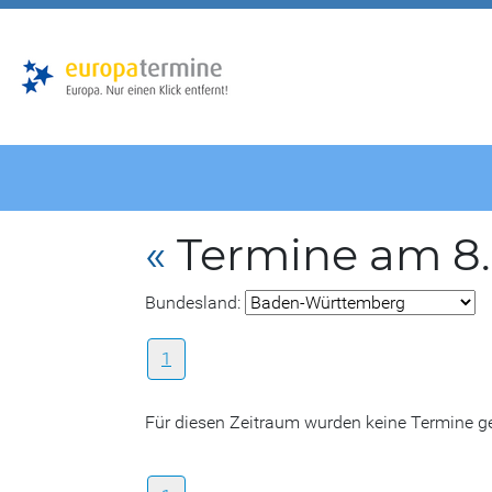
Zur
Zum
Hauptnavigation
Hauptbereich
«
Termine am 8.
Bundesland:
1
Für diesen Zeitraum wurden keine Termine 