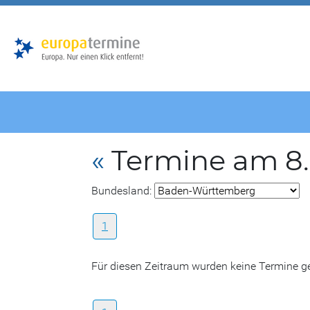
Zur
Zum
Hauptnavigation
Hauptbereich
«
Termine am 8.
Bundesland:
1
Für diesen Zeitraum wurden keine Termine 