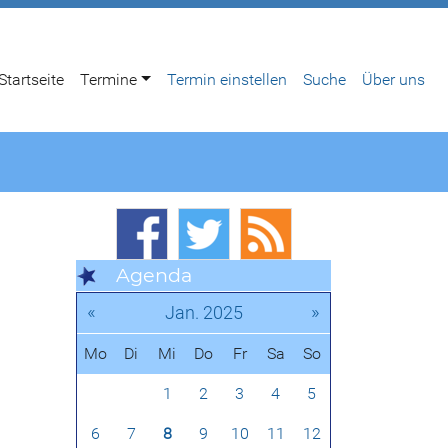
Startseite
Termine
Termin einstellen
Suche
Über uns
Agenda
«
»
Jan. 2025
Mo
Di
Mi
Do
Fr
Sa
So
1
2
3
4
5
6
7
8
9
10
11
12