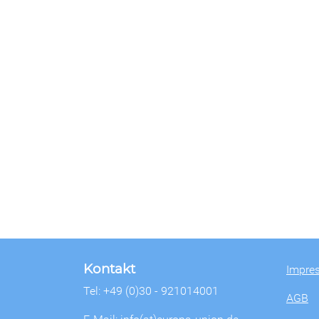
Kontakt
Impre
Tel: +49 (0)30 - 921014001
AGB