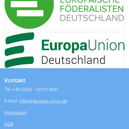
Kontakt
Tel: +49 (0)30 - 921014001
E-Mail:
info(at)europa-union.de
Impressum
AGB