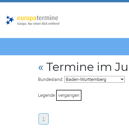
Zur
Zum
Hauptnavigation
Hauptbereich
«
Termine im Jul
Bundesland:
Legende
vergangen
1