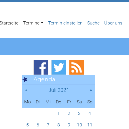
Startseite
Termine
Termin einstellen
Suche
Über uns
Agenda
«
»
Juli 2021
Mo
Di
Mi
Do
Fr
Sa
So
1
2
3
4
5
6
7
8
9
10
11