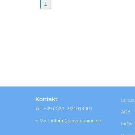
1
Kontakt
Impre
Tel: +49 (0)30 - 921014001
AGB
E-Mail:
info(at)europa-union.de
FAQs