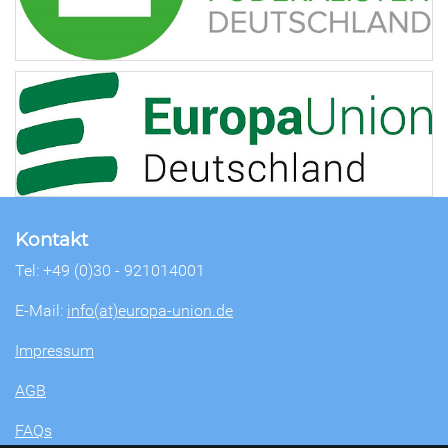
Kontakt
Tel: +49 (0)30 - 921014001
E-Mail:
info(at)europa-union.de
Impressum
AGB
FAQs