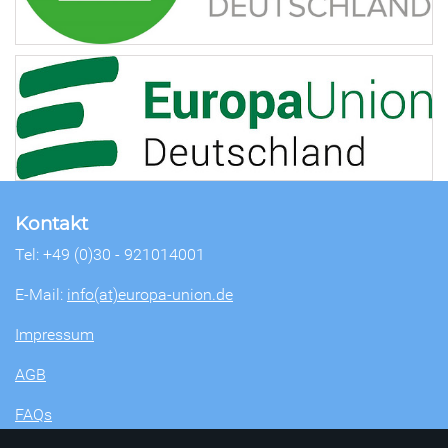
Kontakt
Tel: +49 (0)30 - 921014001
E-Mail:
info(at)europa-union.de
Impressum
AGB
FAQs