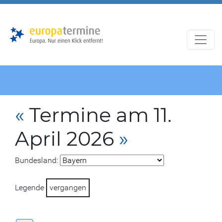
Zur
Zum
Hauptnavigation
Hauptbereich
«
Termine am 11.
April 2026
»
Bundesland:
Legende
vergangen