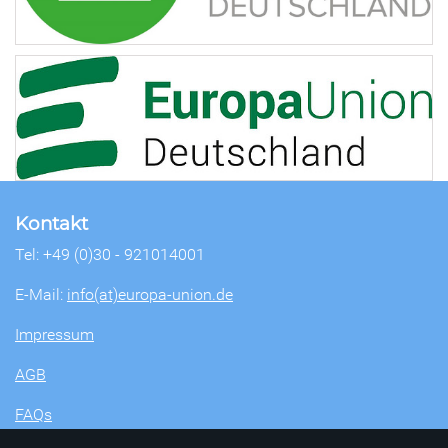
Kontakt
Tel: +49 (0)30 - 921014001
E-Mail:
info(at)europa-union.de
Impressum
AGB
FAQs