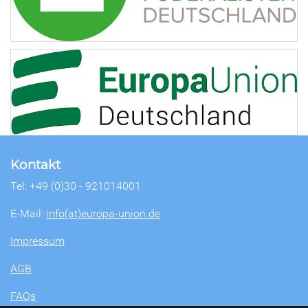
Kontakt
Tel: +49 (0)30 - 921014001
E-Mail:
info(at)europa-union.de
Impressum
AGB
FAQs