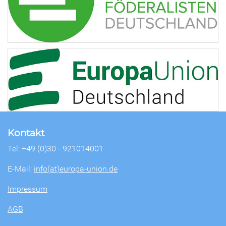
Kontakt
Tel: +49 (0)30 - 921014001
E-Mail:
info(at)europa-union.de
Impressum
AGB