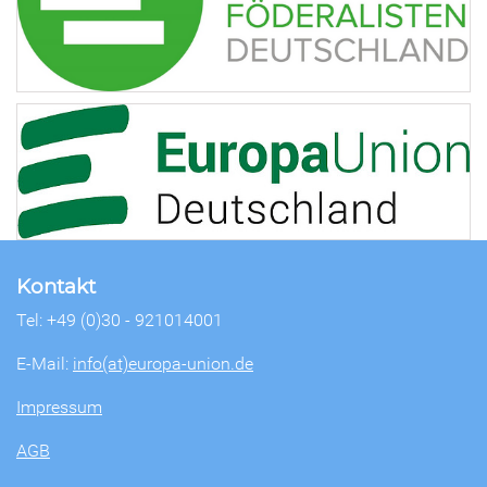
Kontakt
Tel: +49 (0)30 - 921014001
E-Mail:
info(at)europa-union.de
Impressum
AGB