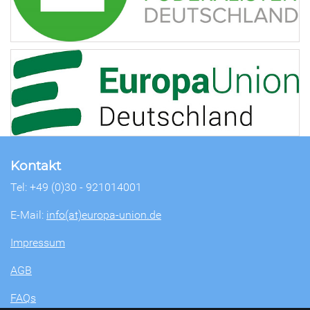
Kontakt
Tel: +49 (0)30 - 921014001
E-Mail:
info(at)europa-union.de
Impressum
AGB
FAQs