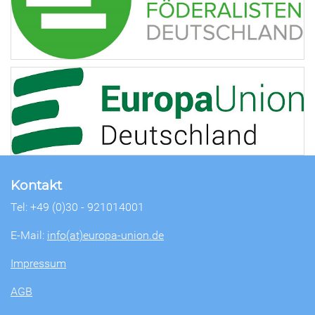
Kontakt
Tel: +49 (0)30 - 921014001
E-Mail:
info(at)europa-union.de
Impressum
AGB