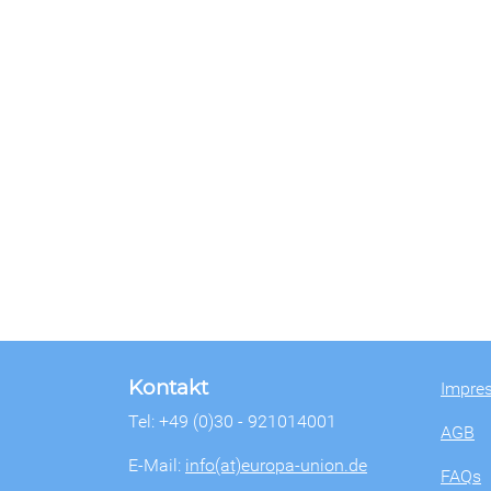
Kontakt
Impre
Tel: +49 (0)30 - 921014001
AGB
E-Mail:
info(at)europa-union.de
FAQs