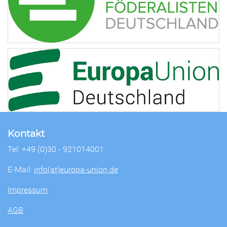
Kontakt
Tel: +49 (0)30 - 921014001
E-Mail:
info(at)europa-union.de
Impressum
AGB