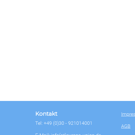
Kontakt
Impre
Tel: +49 (0)30 - 921014001
AGB