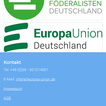
Kontakt
Tel: +49 (0)30 - 921014001
E-Mail:
info(at)europa-union.de
Impressum
AGB