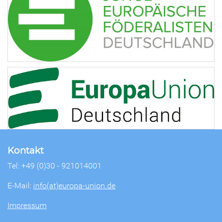
Kontakt
Tel: +49 (0)30 - 921014001
E-Mail:
info(at)europa-union.de
Impressum