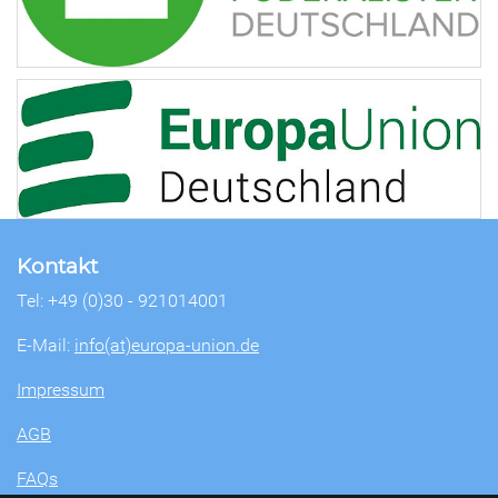
Kontakt
Tel: +49 (0)30 - 921014001
E-Mail:
info(at)europa-union.de
Impressum
AGB
FAQs