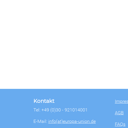
Kontakt
Impre
Tel: +49 (0)30 - 921014001
AGB
E-Mail:
info(at)europa-union.de
FAQs