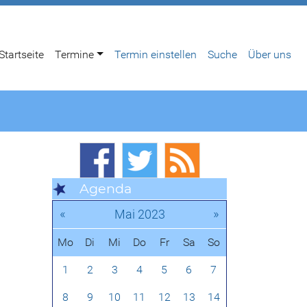
Startseite
Termine
Termin einstellen
Suche
Über uns
Agenda
«
»
Mai 2023
Mo
Di
Mi
Do
Fr
Sa
So
1
2
3
4
5
6
7
8
9
10
11
12
13
14