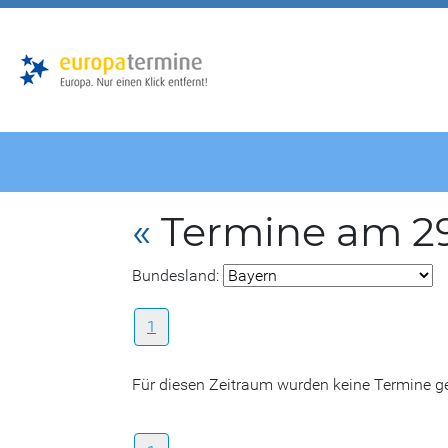
Zur
Zum
Hauptnavigation
Hauptbereich
«
Termine am 29
Bundesland:
1
Für diesen Zeitraum wurden keine Termine 