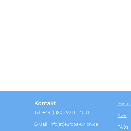
Kontakt
Impre
Tel: +49 (0)30 - 921014001
AGB
E-Mail:
info(at)europa-union.de
FAQs