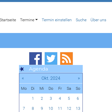
Startseite
Termine
Termin einstellen
Suche
Über uns
Agenda
«
»
Okt. 2024
Mo
Di
Mi
Do
Fr
Sa
So
1
2
3
4
5
6
7
8
9
10
11
12
13