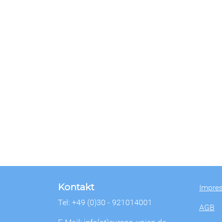
Kontakt
Impre
Tel: +49 (0)30 - 921014001
AGB