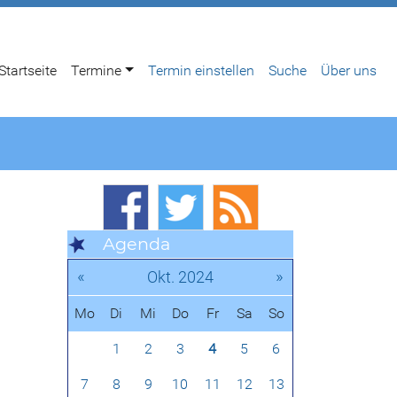
Startseite
Termine
Termin einstellen
Suche
Über uns
Agenda
«
»
Okt. 2024
Mo
Di
Mi
Do
Fr
Sa
So
1
2
3
4
5
6
7
8
9
10
11
12
13