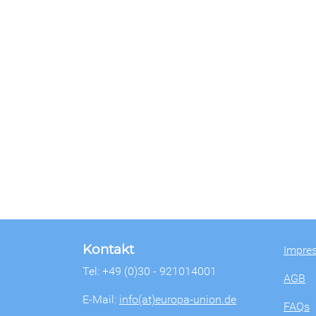
Kontakt
Impre
Tel: +49 (0)30 - 921014001
AGB
E-Mail:
info(at)europa-union.de
FAQs