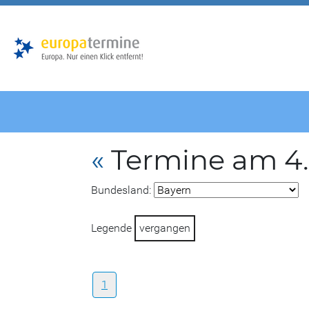
Zur
Zum
Hauptnavigation
Hauptbereich
«
Termine am 4
Bundesland:
Legende
vergangen
1