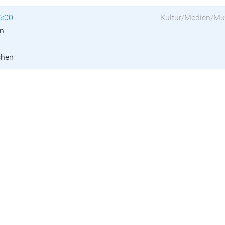
6:00
Kultur/Medien/Mu
en
chen