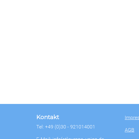
Kontakt
Impre
Tel: +49 (0)30 - 921014001
AGB