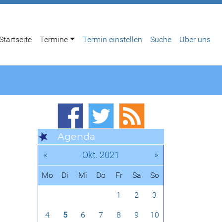
Startseite
Termine
Termin einstellen
Suche
Über uns
Agenda
«
»
Okt. 2021
Mo
Di
Mi
Do
Fr
Sa
So
1
2
3
4
5
6
7
8
9
10