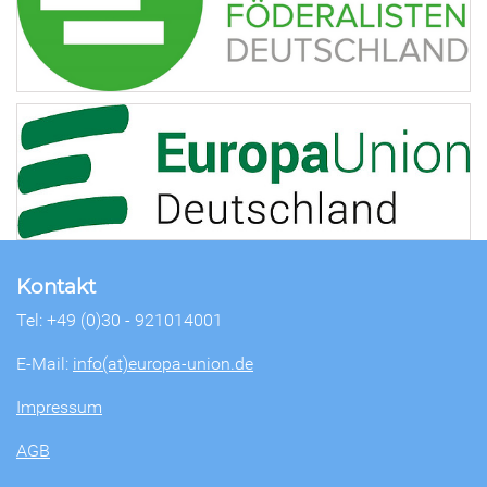
Kontakt
Tel: +49 (0)30 - 921014001
E-Mail:
info(at)europa-union.de
Impressum
AGB