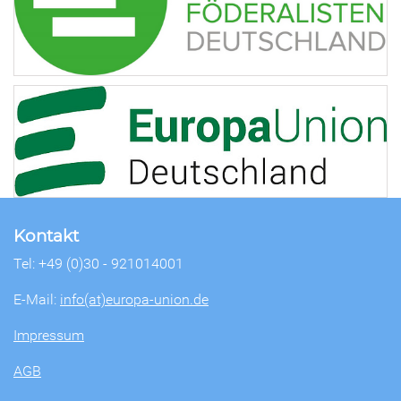
Kontakt
Tel: +49 (0)30 - 921014001
E-Mail:
info(at)europa-union.de
Impressum
AGB