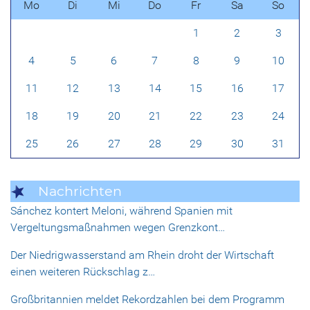
Mo
Di
Mi
Do
Fr
Sa
So
1
2
3
4
5
6
7
8
9
10
11
12
13
14
15
16
17
18
19
20
21
22
23
24
25
26
27
28
29
30
31
Nachrichten
Sánchez kontert Meloni, während Spanien mit
Vergeltungsmaßnahmen wegen Grenzkont…
Der Niedrigwasserstand am Rhein droht der Wirtschaft
einen weiteren Rückschlag z…
Großbritannien meldet Rekordzahlen bei dem Programm