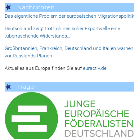
Nachrichten
Das eigentliche Problem der europäischen Migrationspolitik
Deutschland zeigt trotz chinesischer Exportwelle eine
„überraschende Widerstands…
Großbritannien, Frankreich, Deutschland und Italien warnen
vor Russlands Plänen …
Aktuelles aus Europa finden Sie auf
euractiv.de
Träger