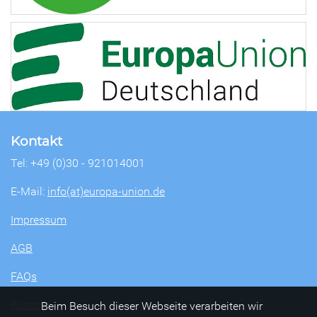
Kontakt
Tel: +49 (0)30 - 921014001
E-Mail:
info(at)europa-union.de
Impressum
AGB
FAQs
Kontakt
Beim Besuch dieser Webseite verarbeiten wir