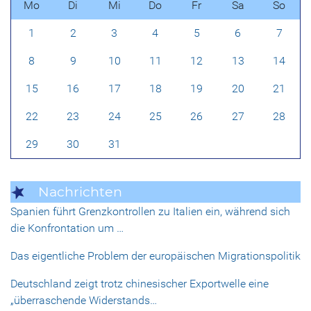
Mo
Di
Mi
Do
Fr
Sa
So
1
2
3
4
5
6
7
8
9
10
11
12
13
14
15
16
17
18
19
20
21
22
23
24
25
26
27
28
29
30
31
Nachrichten
Spanien führt Grenzkontrollen zu Italien ein, während sich
die Konfrontation um …
Das eigentliche Problem der europäischen Migrationspolitik
Deutschland zeigt trotz chinesischer Exportwelle eine
„überraschende Widerstands…