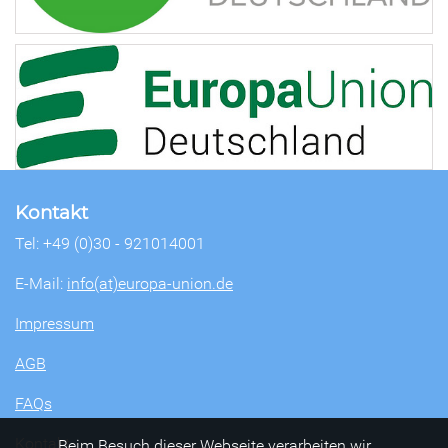
Kontakt
Tel: +49 (0)30 - 921014001
E-Mail:
info(at)europa-union.de
Impressum
AGB
FAQs
Kontakt
Beim Besuch dieser Webseite verarbeiten wir