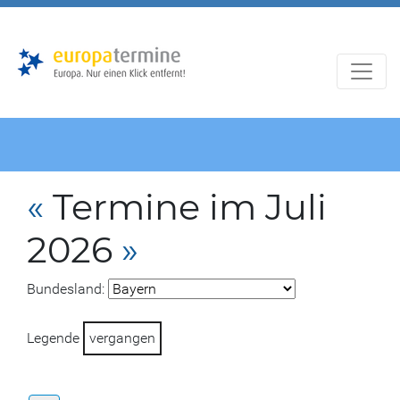
Zur
Zum
Hauptnavigation
Hauptbereich
«
Termine im Juli
2026
»
Bundesland:
Legende
vergangen