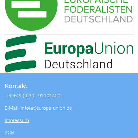
Kontakt
Tel: +49 (0)30 - 921014001
E-Mail:
info(at)europa-union.de
Impressum
AGB