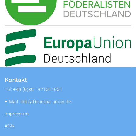
Kontakt
Tel: +49 (0)30 - 921014001
E-Mail:
info(at)europa-union.de
Impressum
AGB