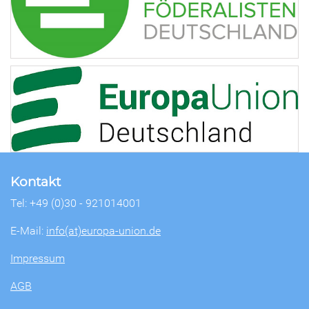
Kontakt
Tel: +49 (0)30 - 921014001
E-Mail:
info(at)europa-union.de
Impressum
AGB